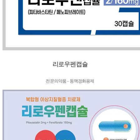
리로우펜캡슐
전문의약품 - 동맥경화용제